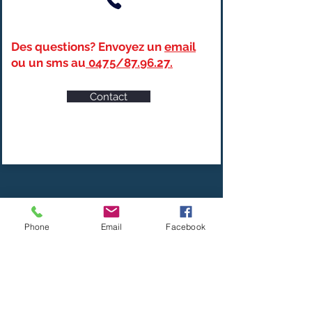
Des questions? Envoyez un
email
ou un sms au
0475/87.96.27.
Contact
Les cours d'aquafitness et
Phone
Email
Facebook
d'aquabiking se donnent dans le
grand bassin comme dans le petit
bassin selon les plages horaires.
Les cours sont
dynamiques
et se
donnent en
musique
avec du