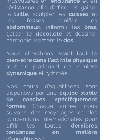
musculaires en
endurance
et en
résistance
afin d’affiner et gainer
la
taille
, sculpter les
cuisses
et
les
fesses
, tonifier les
abdominaux
, raffermir les
bras
,
galber le
décolleté
et dessiner
harmonieusement le
dos
.
Nous cherchons avant tout le
bien-être dans l'activité physique
tout en pratiquant de manière
dynamique
et rythmée.
Nos cours d’aquafitness sont
dispensés par une
équipe stable
de coaches
spécifiquement
formés
. Chaque année, nous
suivons des recyclages et des
conventions internationales pour
offrir les toutes
dernières
tendances en matière
d’aquafitness
!