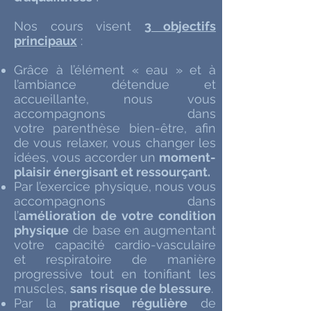
Nos cours visent
3 objectifs
principaux
:
Grâce à l’élément « eau » et à
l’ambiance détendue et
accueillante, nous vous
accompagnons dans
votre parenthèse bien-être, afin
de vous relaxer, vous changer les
idées, vous accorder un
moment-
plaisir énergisant et ressourçant.
Par l’exercice physique, nous vous
accompagnons dans
l’
amélioration de votre condition
physique
de base en augmentant
votre capacité cardio-vasculaire
et respiratoire de manière
progressive tout en tonifiant les
muscles,
sans risque de blessure
.
Par la
pratique régulière
de