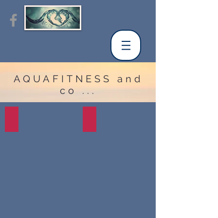
AQUAFITNESS and
co ...
CONTACT
ANS Horaires
Nouvelle
piscine
d'Ans